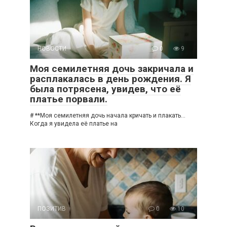
НОВОСТИ
0
9
Моя семилетняя дочь закричала и
расплакалась в день рождения. Я
была потрясена, увидев, что её
платье порвали.
# **Моя семилетняя дочь начала кричать и плакать…
Когда я увидела её платье на
ПОЗИТИВ
0
10