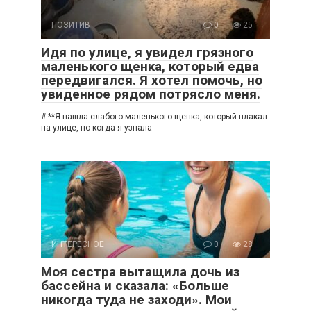
ПОЗИТИВ
0
25
Идя по улице, я увидел грязного
маленького щенка, который едва
передвигался. Я хотел помочь, но
увиденное рядом потрясло меня.
# **Я нашла слабого маленького щенка, который плакал
на улице, но когда я узнала
ИНТЕРЕСНОЕ
0
28
Моя сестра вытащила дочь из
бассейна и сказала: «Больше
никогда туда не заходи». Мои