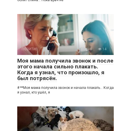
болит спина… Пока врач не
ПОЗИТИВ
0
14
Моя мама получила звонок и после
этого начала сильно плакать.
Когда я узнал, что произошло, я
был потрясён.
# **Моя мама получила звонок и начала плакать… Когда
я узнал, кто ушёл, я