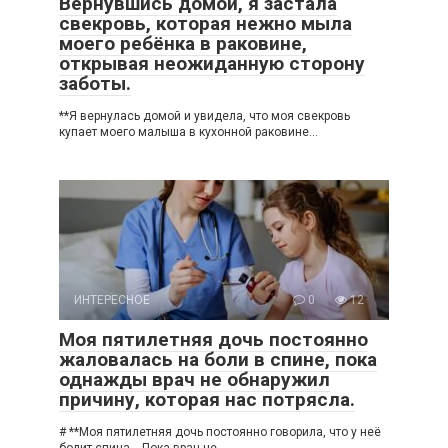
Вернувшись домой, я застала
свекровь, которая нежно мыла
моего ребёнка в раковине,
открывая неожиданную сторону
заботы.
**Я вернулась домой и увидела, что моя свекровь
купает моего малыша в кухонной раковине…
ИНТЕРЕСНОЕ
0
12
Моя пятилетняя дочь постоянно
жаловалась на боли в спине, пока
однажды врач не обнаружил
причину, которая нас потрясла.
# **Моя пятилетняя дочь постоянно говорила, что у неё