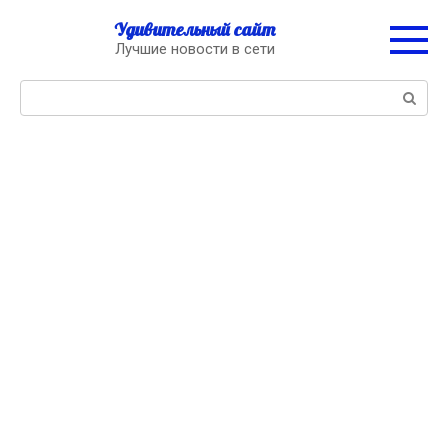
Перейти
Удивительный сайт
к
Лучшие новости в сети
контенту
Поиск: