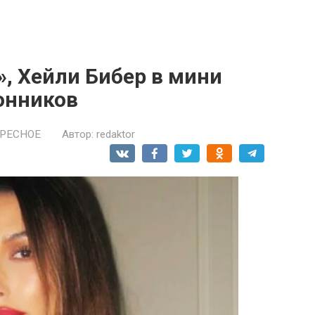
», Хейли Бибер в мини
онников
РЕСНОЕ
Автор:
redaktor