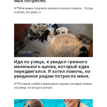
был потрясён.
# **Моя мама получила звонок и начала плакать… Когда
я узнал, кто ушёл, я
ПОЗИТИВ
0
18
Идя по улице, я увидел грязного
маленького щенка, который едва
передвигался. Я хотел помочь, но
увиденное рядом потрясло меня.
# **Я нашла слабого маленького щенка, который плакал
на улице, но когда я узнала