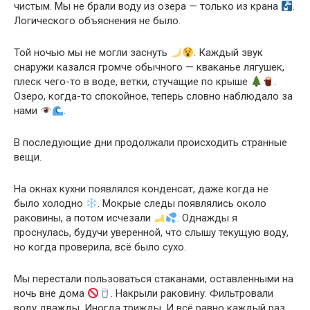
чистым. Мы не брали воду из озера — только из крана
.
Логического объяснения не было.
Той ночью мы не могли заснуть
. Каждый звук
снаружи казался громче обычного — кваканье лягушек,
плеск чего-то в воде, ветки, стучащие по крыше
.
Озеро, когда-то спокойное, теперь словно наблюдало за
нами
.
В последующие дни продолжали происходить странные
вещи.
На окнах кухни появлялся конденсат, даже когда не
было холодно
. Мокрые следы появлялись около
раковины, а потом исчезали
. Однажды я
проснулась, будучи уверенной, что слышу текущую воду,
но когда проверила, всё было сухо.
Мы перестали пользоваться стаканами, оставленными на
ночь вне дома
. Накрыли раковину. Фильтровали
воду дважды. Иногда трижды. И всё равно каждый раз,