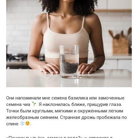
Они напоминали мне семена базилика или замоченные
семена чиа
. Я наклонилась ближе, прищурив глаза.
Точки были круглыми, мягкими и окружёнными лёгким
желеобразным сиянием. Странная дрожь пробежала по
спине
.
«Почему ты пьёшь семена в воде?» — спросила я