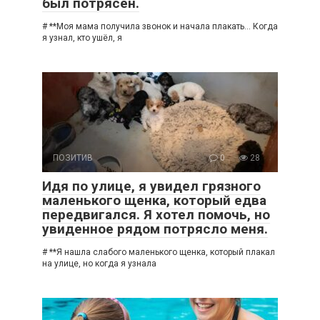
был потрясён.
# **Моя мама получила звонок и начала плакать… Когда
я узнал, кто ушёл, я
ПОЗИТИВ
0
28
Идя по улице, я увидел грязного
маленького щенка, который едва
передвигался. Я хотел помочь, но
увиденное рядом потрясло меня.
# **Я нашла слабого маленького щенка, который плакал
на улице, но когда я узнала