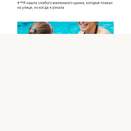
# **Я нашла слабого маленького щенка, который плакал
на улице, но когда я узнала
ИНТЕРЕСНОЕ
0
29
Моя сестра вытащила дочь из
бассейна и сказала: «Больше
никогда туда не заходи». Мои
слова ошеломили всех гостей.
# **Моя сестра вытащила мою дочь из бассейна и
сказала ей: «Больше никогда не