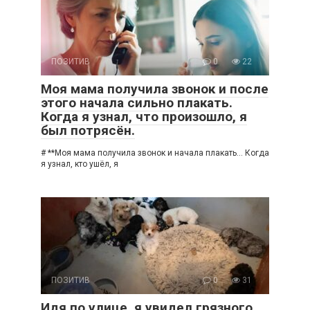
ПОЗИТИВ
0
22
Моя мама получила звонок и после
этого начала сильно плакать.
Когда я узнал, что произошло, я
был потрясён.
# **Моя мама получила звонок и начала плакать… Когда
я узнал, кто ушёл, я
ПОЗИТИВ
0
31
Идя по улице, я увидел грязного