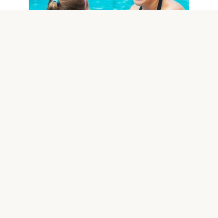
ИНТЕРЕСНОЕ
0
35
Моя сестра вытащила дочь из
бассейна и сказала: «Больше
никогда туда не заходи». Мои
слова ошеломили всех гостей.
# **Моя сестра вытащила мою дочь из бассейна и
сказала ей: «Больше никогда не
© 2026 Удивительный сайт