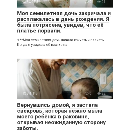
НОВОСТИ
0
21
Моя семилетняя дочь закричала и
расплакалась в день рождения. Я
была потрясена, увидев, что её
платье порвали.
# **Моя семилетняя дочь начала кричать и плакать…
Когда я увидела её платье на
ПОЗИТИВ
0
22
Вернувшись домой, я застала
свекровь, которая нежно мыла
моего ребёнка в раковине,
открывая неожиданную сторону
заботы.