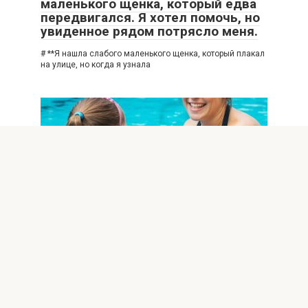
маленького щенка, который едва
передвигался. Я хотел помочь, но
увиденное рядом потрясло меня.
# **Я нашла слабого маленького щенка, который плакал
на улице, но когда я узнала
ИНТЕРЕСНОЕ
0
37
Моя сестра вытащила дочь из
бассейна и сказала: «Больше
никогда туда не заходи». Мои
слова ошеломили всех гостей.
# **Моя сестра вытащила мою дочь из бассейна и
сказала ей: «Больше никогда не