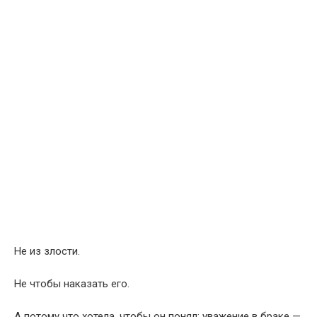
Не из злости.
Не чтобы наказать его.
А потому что хотела, чтобы он понял: уважение в браке —