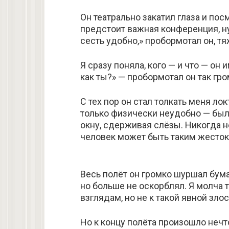
Он театрально закатил глаза и по
предстоит важная конференция, ну
сесть удобно,» пробормотал он, т
Я сразу поняла, кого — и что — он
как ты?» — пробормотал он так гро
С тех пор он стал толкать меня л
только физически неудобно — было
окну, сдерживая слёзы. Никогда н
человек может быть таким жесто
Весь полёт он громко шуршал бума
но больше не оскорблял. Я молча
взглядам, но не к такой явной зло
Но к концу полёта произошло неч