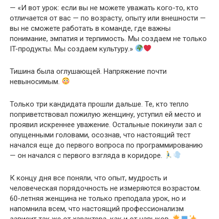
— «И вот урок: если вы не можете уважать кого-то, кто
отличается от вас — по возрасту, опыту или внешности —
вы не сможете работать в команде, где важны
понимание, эмпатия и терпимость. Мы создаем не только
IT-продукты. Мы создаем культуру.»
Тишина была оглушающей. Напряжение почти
невыносимым.
Только три кандидата прошли дальше. Те, кто тепло
поприветствовал пожилую женщину, уступил ей место и
проявил искреннее уважение. Остальные покинули зал с
опущенными головами, осознав, что настоящий тест
начался еще до первого вопроса по программированию
— он начался с первого взгляда в коридоре.
К концу дня все поняли, что опыт, мудрость и
человеческая порядочность не измеряются возрастом.
60-летняя женщина не только преподала урок, но и
напомнила всем, что настоящий профессионализм
зависит так же от характера, как и от навыков.