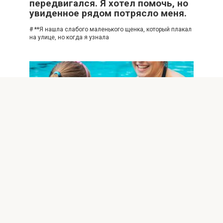
передвигался. Я хотел помочь, но
увиденное рядом потрясло меня.
# **Я нашла слабого маленького щенка, который плакал
на улице, но когда я узнала
ИНТЕРЕСНОЕ
0
38
Моя сестра вытащила дочь из
бассейна и сказала: «Больше
никогда туда не заходи». Мои
слова ошеломили всех гостей.
# **Моя сестра вытащила мою дочь из бассейна и
сказала ей: «Больше никогда не