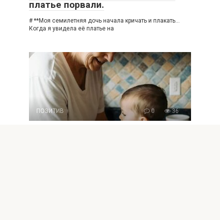
платье порвали.
# **Моя семилетняя дочь начала кричать и плакать…
Когда я увидела её платье на
ПОЗИТИВ
0
36
Вернувшись домой, я застала
свекровь, которая нежно мыла
моего ребёнка в раковине,
открывая неожиданную сторону
заботы.
**Я вернулась домой и увидела, что моя свекровь
купает моего малыша в кухонной раковине…