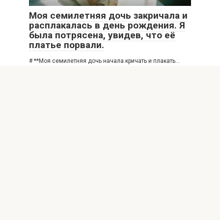
Моя семилетняя дочь закричала и
расплакалась в день рождения. Я
была потрясена, увидев, что её
платье порвали.
# **Моя семилетняя дочь начала кричать и плакать…
Когда я увидела её платье на
ПОЗИТИВ
0
39
Вернувшись домой, я застала
свекровь, которая нежно мыла
моего ребёнка в раковине,
открывая неожиданную сторону
заботы.