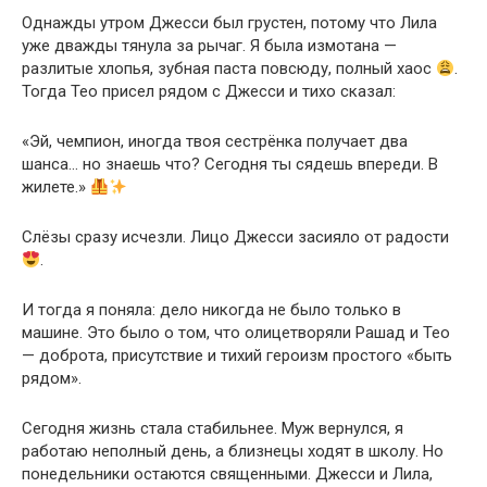
Однажды утром Джесси был грустен, потому что Лила
уже дважды тянула за рычаг. Я была измотана —
разлитые хлопья, зубная паста повсюду, полный хаос
.
Тогда Тео присел рядом с Джесси и тихо сказал:
«Эй, чемпион, иногда твоя сестрёнка получает два
шанса… но знаешь что? Сегодня ты сядешь впереди. В
жилете.»
Слёзы сразу исчезли. Лицо Джесси засияло от радости
.
И тогда я поняла: дело никогда не было только в
машине. Это было о том, что олицетворяли Рашад и Тео
— доброта, присутствие и тихий героизм простого «быть
рядом».
Сегодня жизнь стала стабильнее. Муж вернулся, я
работаю неполный день, а близнецы ходят в школу. Но
понедельники остаются священными. Джесси и Лила,