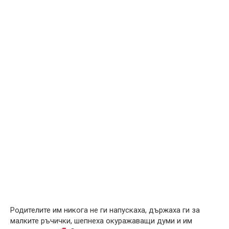
Родителите им никога не ги напускаха, държаха ги за
малките ръчички, шепнеха окуражаващи думи и им