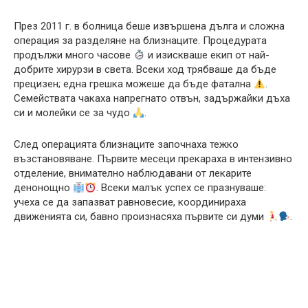
През 2011 г. в болница беше извършена дълга и сложна
операция за разделяне на близнаците. Процедурата
продължи много часове
и изискваше екип от най-
добрите хирурзи в света. Всеки ход трябваше да бъде
прецизен; една грешка можеше да бъде фатална
.
Семействата чакаха напрегнато отвън, задържайки дъха
си и молейки се за чудо
.
След операцията близнаците започнаха тежко
възстановяване. Първите месеци прекараха в интензивно
отделение, внимателно наблюдавани от лекарите
денонощно
. Всеки малък успех се празнуваше:
учеха се да запазват равновесие, координираха
движенията си, бавно произнасяха първите си думи
.