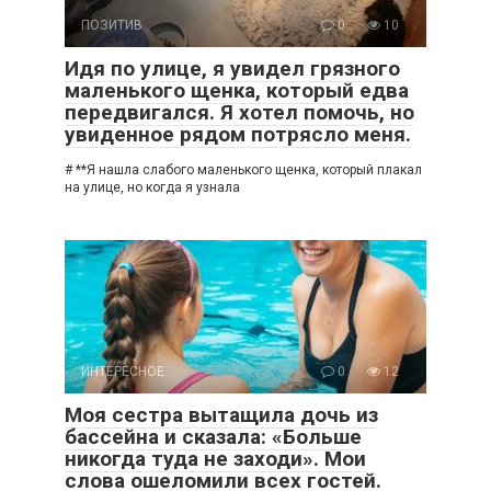
ПОЗИТИВ
0
10
Идя по улице, я увидел грязного
маленького щенка, который едва
передвигался. Я хотел помочь, но
увиденное рядом потрясло меня.
# **Я нашла слабого маленького щенка, который плакал
на улице, но когда я узнала
ИНТЕРЕСНОЕ
0
12
Моя сестра вытащила дочь из
бассейна и сказала: «Больше
никогда туда не заходи». Мои
слова ошеломили всех гостей.