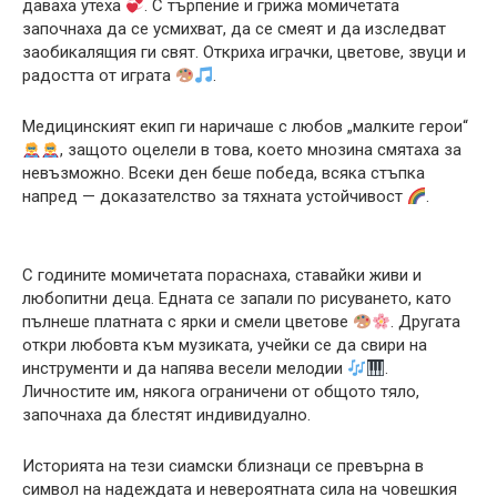
даваха утеха
. С търпение и грижа момичетата
започнаха да се усмихват, да се смеят и да изследват
заобикалящия ги свят. Откриха играчки, цветове, звуци и
радостта от играта
.
Медицинският екип ги наричаше с любов „малките герои“
, защото оцелели в това, което мнозина смятаха за
невъзможно. Всеки ден беше победа, всяка стъпка
напред — доказателство за тяхната устойчивост
.
С годините момичетата пораснаха, ставайки живи и
любопитни деца. Едната се запали по рисуването, като
пълнеше платната с ярки и смели цветове
. Другата
откри любовта към музиката, учейки се да свири на
инструменти и да напява весели мелодии
.
Личностите им, някога ограничени от общото тяло,
започнаха да блестят индивидуално.
Историята на тези сиамски близнаци се превърна в
символ на надеждата и невероятната сила на човешкия