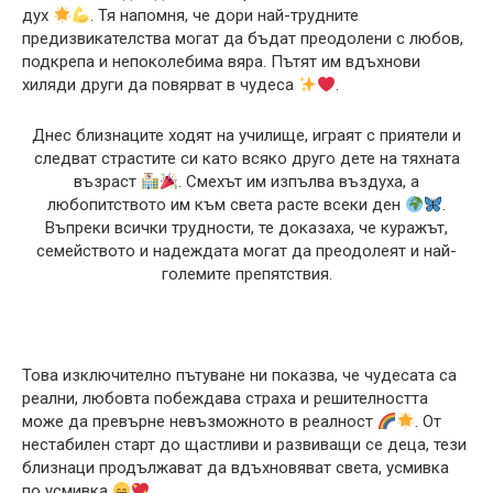
дух
. Тя напомня, че дори най-трудните
предизвикателства могат да бъдат преодолени с любов,
подкрепа и непоколебима вяра. Пътят им вдъхнови
хиляди други да повярват в чудеса
.
Днес близнаците ходят на училище, играят с приятели и
следват страстите си като всяко друго дете на тяхната
възраст
. Смехът им изпълва въздуха, а
любопитството им към света расте всеки ден
.
Въпреки всички трудности, те доказаха, че куражът,
семейството и надеждата могат да преодолеят и най-
големите препятствия.
Това изключително пътуване ни показва, че чудесата са
реални, любовта побеждава страха и решителността
може да превърне невъзможното в реалност
. От
нестабилен старт до щастливи и развиващи се деца, тези
близнаци продължават да вдъхновяват света, усмивка
по усмивка
.