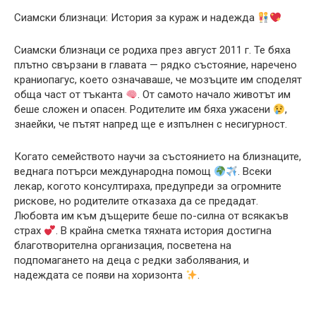
Сиамски близнаци: История за кураж и надежда
Сиамски близнаци се родиха през август 2011 г. Те бяха
плътно свързани в главата — рядко състояние, наречено
краниопагус, което означаваше, че мозъците им споделят
обща част от тъканта
. От самото начало животът им
беше сложен и опасен. Родителите им бяха ужасени
,
знаейки, че пътят напред ще е изпълнен с несигурност.
Когато семейството научи за състоянието на близнаците,
веднага потърси международна помощ
. Всеки
лекар, когото консултираха, предупреди за огромните
рискове, но родителите отказаха да се предадат.
Любовта им към дъщерите беше по-силна от всякакъв
страх
. В крайна сметка тяхната история достигна
благотворителна организация, посветена на
подпомагането на деца с редки заболявания, и
надеждата се появи на хоризонта
.