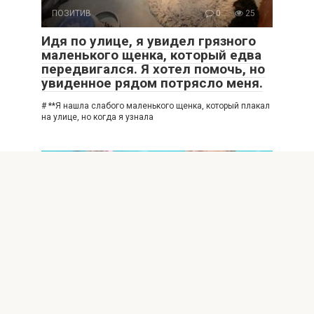
ПОЗИТИВ
0
25
Идя по улице, я увидел грязного
маленького щенка, который едва
передвигался. Я хотел помочь, но
увиденное рядом потрясло меня.
# **Я нашла слабого маленького щенка, который плакал
на улице, но когда я узнала
ИНТЕРЕСНОЕ
0
28
Моя сестра вытащила дочь из
бассейна и сказала: «Больше
никогда туда не заходи». Мои
слова ошеломили всех гостей.