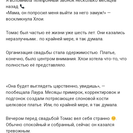
Я вспомнила телефонный звонок несколько месяцев
назад
.
«Мама, он попросил меня выйти за него замуж!» —
воскликнула Хлои.
Томас был частью её жизни уже шесть лет. Они казались
неразлучными… по крайней мере, я так думала.
Организация свадьбы стала одержимостью. Платье,
конечно, было центром внимания. Хлои хотела что-то, что
полностью её представляло.
«Она будет выглядеть царственно, увидишь», —
пообещала Лаура. Месяцы примерок, корректировок и
подгонок создали потрясающее слоновой кости
шелковое платье. Или, по крайней мере, я так думала.
Вечером перед свадьбой Томас вел себя странно
.
Обычно спокойный и собранный, сейчас он казался
тревожным.