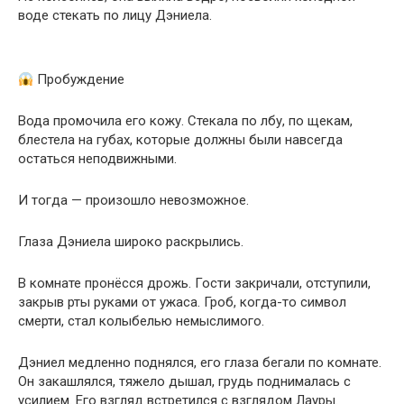
воде стекать по лицу Дэниела.
Пробуждение
Вода промочила его кожу. Стекала по лбу, по щекам,
блестела на губах, которые должны были навсегда
остаться неподвижными.
И тогда — произошло невозможное.
Глаза Дэниела широко раскрылись.
В комнате пронёсся дрожь. Гости закричали, отступили,
закрыв рты руками от ужаса. Гроб, когда-то символ
смерти, стал колыбелью немыслимого.
Дэниел медленно поднялся, его глаза бегали по комнате.
Он закашлялся, тяжело дышал, грудь поднималась с
усилием. Его взгляд встретился с взглядом Лауры.