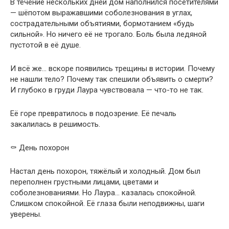
В течение нескольких дней дом наполнился посетителями
— шёпотом выражавшими соболезнования в углах,
сострадательными объятиями, бормотанием «будь
сильной». Но ничего её не трогало. Боль была ледяной
пустотой в её душе.
И всё же… вскоре появились трещины в истории. Почему
не нашли тело? Почему так спешили объявить о смерти?
И глубоко в груди Лаура чувствовала — что-то не так.
Её горе превратилось в подозрение. Её печаль
закалилась в решимость.
⚰ День похорон
Настал день похорон, тяжёлый и холодный. Дом был
переполнен грустными лицами, цветами и
соболезнованиями. Но Лаура… казалась спокойной.
Слишком спокойной. Её глаза были неподвижны, шаги
уверены.