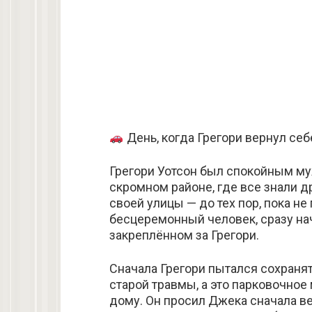
День, когда Грегори вернул се
Грегори Уотсон был спокойным му
скромном районе, где все знали д
своей улицы — до тех пор, пока не
бесцеремонный человек, сразу нач
закреплённом за Грегори.
Сначала Грегори пытался сохранят
старой травмы, а это парковочное
дому. Он просил Джека сначала ве