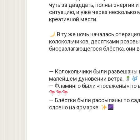
чуть за двадцать, полны энергии 
ситуацию, и уже через несколько 
креативной мести.
В ту же ночь началась операц
колокольчиков, десятками розов
биоразлагающегося блёстка, они в
— Колокольчики были развешаны н
малейшем дуновении ветра.
— Фламинго были «посажены» по 
— Блёстки были рассыпаны по сад
словно на ярмарке.