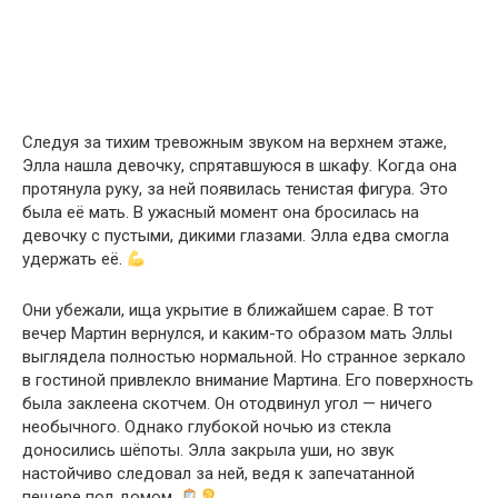
Следуя за тихим тревожным звуком на верхнем этаже,
Элла нашла девочку, спрятавшуюся в шкафу. Когда она
протянула руку, за ней появилась тенистая фигура. Это
была её мать. В ужасный момент она бросилась на
девочку с пустыми, дикими глазами. Элла едва смогла
удержать её.
Они убежали, ища укрытие в ближайшем сарае. В тот
вечер Мартин вернулся, и каким-то образом мать Эллы
выглядела полностью нормальной. Но странное зеркало
в гостиной привлекло внимание Мартина. Его поверхность
была заклеена скотчем. Он отодвинул угол — ничего
необычного. Однако глубокой ночью из стекла
доносились шёпоты. Элла закрыла уши, но звук
настойчиво следовал за ней, ведя к запечатанной
пещере под домом.