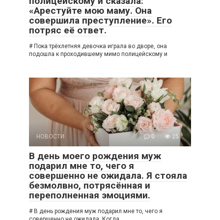
полицейскому и сказала:
«Арестуйте мою маму. Она
совершила преступление». Его
потряс её ответ.
# Пока трёхлетняя девочка играла во дворе, она
подошла к проходившему мимо полицейскому и
НОВОСТИ
0
25
В день моего рождения муж
подарил мне то, чего я
совершенно не ожидала. Я стояла
безмолвно, потрясённая и
переполненная эмоциями.
# В день рождения муж подарил мне то, чего я
совершенно не ожидала. Когда