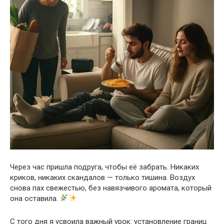
Через час пришла подруга, чтобы её забрать. Никаких
криков, никаких скандалов — только тишина. Воздух
снова пах свежестью, без навязчивого аромата, который
она оставила.
С того дня я усвоила важный урок: установление границ