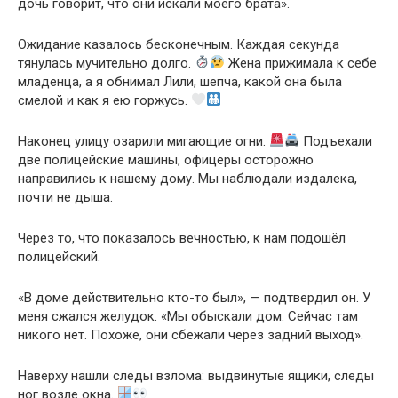
дочь говорит, что они искали моего брата».
Ожидание казалось бесконечным. Каждая секунда
тянулась мучительно долго.
Жена прижимала к себе
младенца, а я обнимал Лили, шепча, какой она была
смелой и как я ею горжусь.
Наконец улицу озарили мигающие огни.
Подъехали
две полицейские машины, офицеры осторожно
направились к нашему дому. Мы наблюдали издалека,
почти не дыша.
Через то, что показалось вечностью, к нам подошёл
полицейский.
«В доме действительно кто-то был», — подтвердил он. У
меня сжался желудок. «Мы обыскали дом. Сейчас там
никого нет. Похоже, они сбежали через задний выход».
Наверху нашли следы взлома: выдвинутые ящики, следы
ног возле окна.