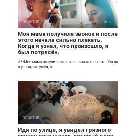
ПОЗИТИВ
0
4
Моя мама получила звонок и после
этого начала сильно плакать.
Когда я узнал, что произошло, я
был потрясён.
# **Моя мама получила звонок и начала плакать… Когда
я узнал, кто ушёл, я
ПОЗИТИВ
0
17
Идя по улице, я увидел грязного
маленького щенка, который едва