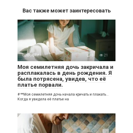
Вас также может заинтересовать
НОВОСТИ
0
21
Моя семилетняя дочь закричала и
расплакалась в день рождения. Я
была потрясена, увидев, что её
платье порвали.
# **Моя семилетняя дочь начала кричать и плакать…
Когда я увидела её платье на