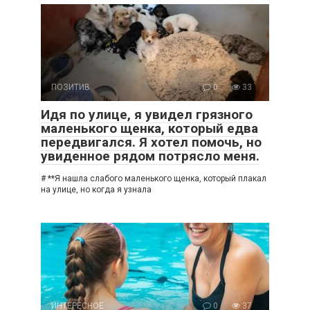
ПОЗИТИВ
0
33
Идя по улице, я увидел грязного
маленького щенка, который едва
передвигался. Я хотел помочь, но
увиденное рядом потрясло меня.
# **Я нашла слабого маленького щенка, который плакал
на улице, но когда я узнала
ИНТЕРЕСНОЕ
0
37