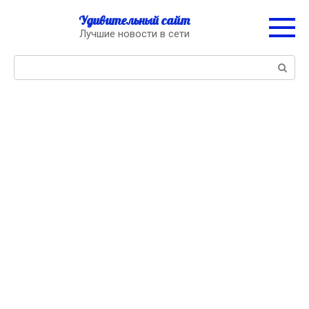
Перейти
Удивительный сайт
к
Лучшие новости в сети
контенту
Поиск: