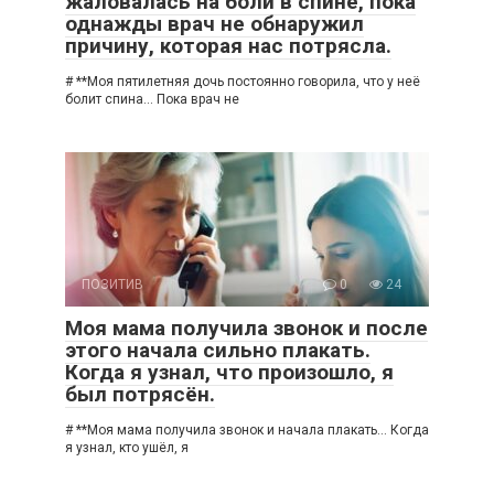
жаловалась на боли в спине, пока
однажды врач не обнаружил
причину, которая нас потрясла.
# **Моя пятилетняя дочь постоянно говорила, что у неё
болит спина… Пока врач не
ПОЗИТИВ
0
24
Моя мама получила звонок и после
этого начала сильно плакать.
Когда я узнал, что произошло, я
был потрясён.
# **Моя мама получила звонок и начала плакать… Когда
я узнал, кто ушёл, я