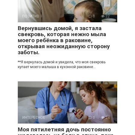
ПОЗИТИВ
0
22
Вернувшись домой, я застала
свекровь, которая нежно мыла
моего ребёнка в раковине,
открывая неожиданную сторону
заботы.
**Я вернулась домой и увидела, что моя свекровь
купает моего малыша в кухонной раковине…
ИНТЕРЕСНОЕ
0
24
Моя пятилетняя дочь постоянно