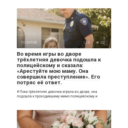
ПОЗИТИВ
0
25
Во время игры во дворе
трёхлетняя девочка подошла к
полицейскому и сказала:
«Арестуйте мою маму. Она
совершила преступление». Его
потряс её ответ.
# Пока трёхлетняя девочка играла во дворе, она
подошла к проходившему мимо полицейскому и