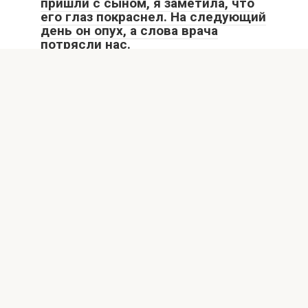
пришли с сыном, я заметила, что
его глаз покраснел. На следующий
день он опух, а слова врача
потрясли нас.
# После свадьбы глаз моего сына внезапно опух. Слова
врача полностью лишили нас дара
ПОЗИТИВ
0
26
Когда родились мои близнецы с
необычными чертами лица, врач
сказал, что им будет тяжело. Но
меня мучил один вопрос: смогут
ли они быть счастливы?
# Когда родились мои близнецы, их лица были