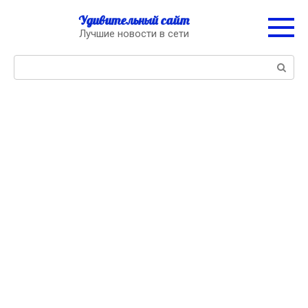
Перейти
Удивительный сайт
к
Лучшие новости в сети
контенту
Поиск: