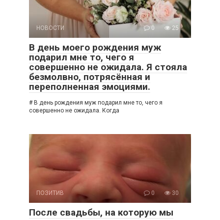
НОВОСТИ
0
25
В день моего рождения муж
подарил мне то, чего я
совершенно не ожидала. Я стояла
безмолвно, потрясённая и
переполненная эмоциями.
# В день рождения муж подарил мне то, чего я
совершенно не ожидала. Когда
ПОЗИТИВ
0
30
После свадьбы, на которую мы