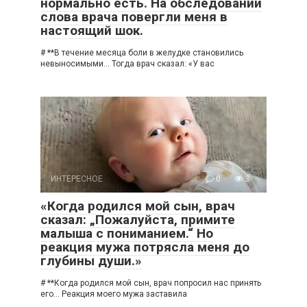
нормально есть. На обследовании
слова врача повергли меня в
настоящий шок.
# **В течение месяца боли в желудке становились
невыносимыми… Тогда врач сказал: «У вас
ИНТЕРЕСНОЕ
0
3
«Когда родился мой сын, врач
сказал: „Пожалуйста, примите
малыша с пониманием.“ Но
реакция мужа потрясла меня до
глубины души.»
# **Когда родился мой сын, врач попросил нас принять
его… Реакция моего мужа заставила