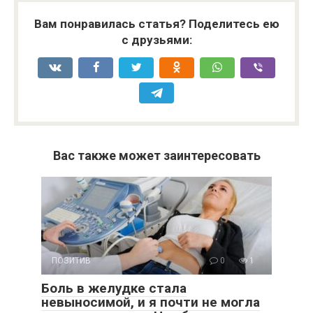
Вам понравилась статья? Поделитесь ею
с друзьями:
Вас также может заинтересовать
ПОЗИТИВ
0
1
Боль в желудке стала
невыносимой, и я почти не могла