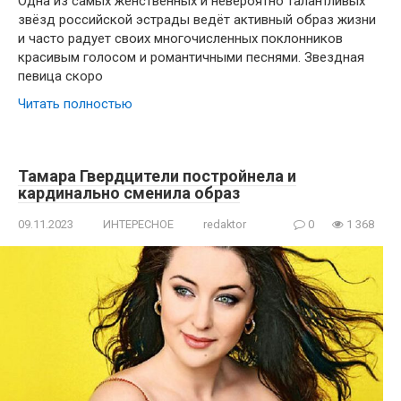
Одна из самых женственных и невероятно талантливых
звёзд российской эстрады ведёт активный образ жизни
и часто радует своих многочисленных поклонников
красивым голосом и романтичными песнями. Звездная
певица скоро
Читать полностью
Тамара Гвердцители постройнела и
кардинально сменила образ
09.11.2023
ИНТЕРЕСНОЕ
redaktor
0
1 368