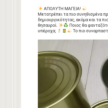
ΑΠΟΛΥΤΗ ΜΑΓΕΙΑ!
Μετατρέπει τα πιο συνηθισμένα π
δημιουργικότητας, ακόμα και τα πι
θησαυροί.
Ποιος θα φανταζότα
υπέροχα;
Το πιο συναρπαστ