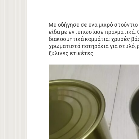
Με οδήγησε σε ένα μικρό στούντιο 
είδα με εντυπωσίασε πραγματικά. 
διακοσμητικά κομμάτια: χρυσές βάσ
χρωματιστά ποτηράκια για στυλό, 
ξύλινες ετικέτες.