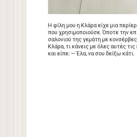
Η φίλη μου η Κλάρα είχε μια περίε
που χρησιμοποιούσε. Όποτε την επ
σαλονιού της γεμάτη με κονσέρβες.
Κλάρα, τι κάνεις με όλες αυτές τι
και είπε: — Έλα, να σου δείξω κάτι.