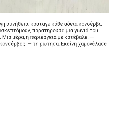
ργη συνήθεια: κράταγε κάθε άδεια κονσέρβα
ισκεπτόμουν, παρατηρούσα μια γωνιά του
 Μια μέρα, η περιέργεια με κατέβαλε. —
ς κονσέρβες; — τη ρώτησα. Εκείνη χαμογέλασε