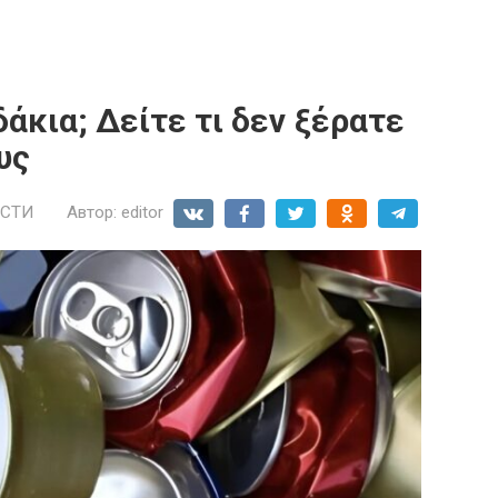
άκια; Δείτε τι δεν ξέρατε
υς
СТИ
Автор:
editor