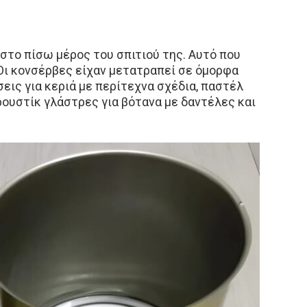
στο πίσω μέρος του σπιτιού της. Αυτό που
Οι κονσέρβες είχαν μετατραπεί σε όμορφα
εις για κεριά με περίτεχνα σχέδια, παστέλ
ρουστίκ γλάστρες για βότανα με δαντέλες και