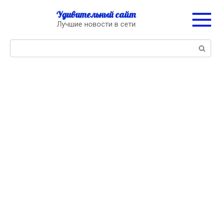
Перейти
Удивительный сайт
к
Лучшие новости в сети
контенту
Поиск: