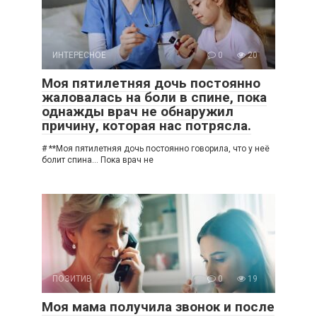
ИНТЕРЕСНОЕ
0
20
Моя пятилетняя дочь постоянно
жаловалась на боли в спине, пока
однажды врач не обнаружил
причину, которая нас потрясла.
# **Моя пятилетняя дочь постоянно говорила, что у неё
болит спина… Пока врач не
ПОЗИТИВ
0
19
Моя мама получила звонок и после