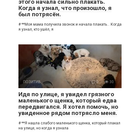
этого начала сильно плакать.
Когда я узнал, что произошло, я
был потрясён.
# **Моя мама получила звонок и начала плакать… Когда
я узнал, кто ушёл, я
ПОЗИТИВ
0
30
Идя по улице, я увидел грязного
маленького щенка, который едва
передвигался. Я хотел помочь, но
увиденное рядом потрясло меня.
# **Я нашла слабого маленького щенка, который плакал
на улице, но когда я узнала