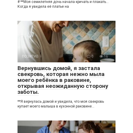
# **Моя семилетняя дочь начала кричать и плакать…
Когда я увидела её платье на
ПОЗИТИВ
0
16
Вернувшись домой, я застала
свекровь, которая нежно мыла
моего ребёнка в раковине,
открывая неожиданную сторону
заботы.
**Я вернулась домой и увидела, что моя свекровь
купает моего малыша в кухонной раковине…