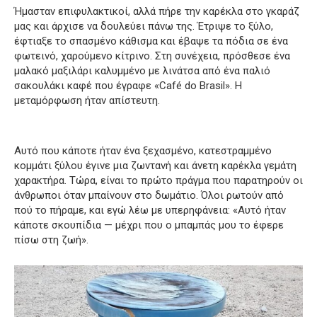
Ήμασταν επιφυλακτικοί, αλλά πήρε την καρέκλα στο γκαράζ
μας και άρχισε να δουλεύει πάνω της. Έτριψε το ξύλο,
έφτιαξε το σπασμένο κάθισμα και έβαψε τα πόδια σε ένα
φωτεινό, χαρούμενο κίτρινο. Στη συνέχεια, πρόσθεσε ένα
μαλακό μαξιλάρι καλυμμένο με λινάτσα από ένα παλιό
σακουλάκι καφέ που έγραφε «Café do Brasil». Η
μεταμόρφωση ήταν απίστευτη.
Αυτό που κάποτε ήταν ένα ξεχασμένο, κατεστραμμένο
κομμάτι ξύλου έγινε μια ζωντανή και άνετη καρέκλα γεμάτη
χαρακτήρα. Τώρα, είναι το πρώτο πράγμα που παρατηρούν οι
άνθρωποι όταν μπαίνουν στο δωμάτιο. Όλοι ρωτούν από
πού το πήραμε, και εγώ λέω με υπερηφάνεια: «Αυτό ήταν
κάποτε σκουπίδια — μέχρι που ο μπαμπάς μου το έφερε
πίσω στη ζωή».