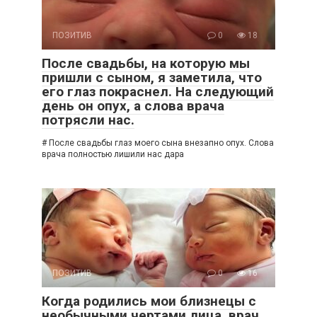
ПОЗИТИВ
0
18
После свадьбы, на которую мы
пришли с сыном, я заметила, что
его глаз покраснел. На следующий
день он опух, а слова врача
потрясли нас.
# После свадьбы глаз моего сына внезапно опух. Слова
врача полностью лишили нас дара
ПОЗИТИВ
0
16
Когда родились мои близнецы с
необычными чертами лица, врач